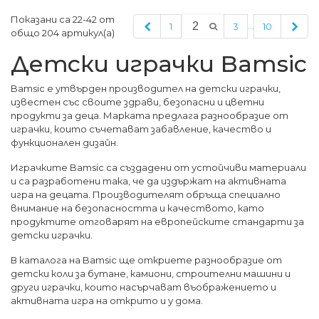
Показани са 22-42 от
Предишна
Сле
…
1
3
10
общо 204 артикул(а)
Детски играчки Bamsic
Bamsic е утвърден производител на детски играчки,
известен със своите здрави, безопасни и цветни
продукти за деца. Марката предлага разнообразие от
играчки, които съчетават забавление, качество и
функционален дизайн.
Играчките Bamsic са създадени от устойчиви материали
и са разработени така, че да издържат на активната
игра на децата. Производителят обръща специално
внимание на безопасността и качеството, като
продуктите отговарят на европейските стандарти за
детски играчки.
В каталога на Bamsic ще откриете разнообразие от
детски коли за бутане, камиони, строителни машини и
други играчки, които насърчават въображението и
активната игра на открито и у дома.