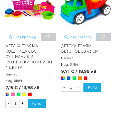
Бърз преглед
Бърз преглед
ДЕТСКА ГОЛЯМА
ДЕТСКИ ГОЛЯМ
КОШНИЦА СЪС
БЕТОНОВОЗ 43 СМ
СУШИЛНИК И
Bamsic
КУХНЕНСКИ КОМПЛЕКТ
Код: 61184
4 ЦВЯТА
9,71 € / 18,99 лв
Bamsic
Произволен/
Син
Зелен
Оранжев
Червен
Код: 61169
микс
-
+
Купи
7,15 € / 13,98 лв
Произволен/
Розов
Зелен
Жълт
Червен
микс
-
+
Купи