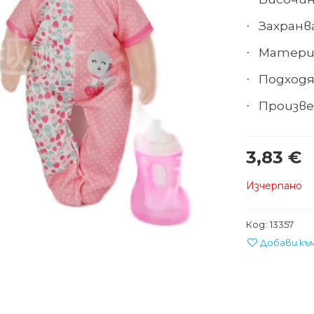
Захранва
·
Материа
·
Подходя
·
Произве
·
3,83 €
Изчерпано
Код:
13357
Добави къ