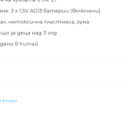
не: 3 х 1,5V AG13 батерии (включени)
л: нетоксична пластмаса, гума
що за деца над 3 год.
дено в Китай
м желани