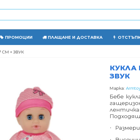
ПРОМОЦИИ
ПЛАЩАНЕ И ДОСТАВКА
ОТСТЪП
 СМ + ЗВУК
КУКЛА 
ЗВУК
Марка:
Armto
Бебе кукл
гащеризон
лентич
Подходящо
Размери 
·
Височин
·