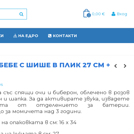
0,00 €
Вход
0
КИ
НА ЕДРО
КОНТАКТИ
БЕБЕ С ШИШЕ В ПЛИК 27 СМ +
ys
а със спящи очи и биберон, облечено в розов
 и шапка. За да активирате звука, извадете
ката от отделението за батерии.
 за момичета над 3 години.
на опаковката в см: 16 х 34
а на куклата в см: 27