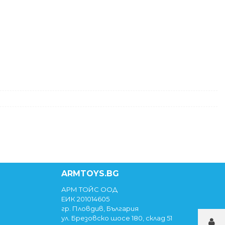
ARMTOYS.BG
АРМ ТОЙС ООД
ЕИК 201014605
гр. Пловдив, България
ул. Брезовско шосе 180, склад 51