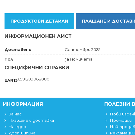
ПРОДУКТОВИ ДЕТАЙЛИ
ПЛАЩАНЕ И ДОСТАВ
ИНФОРМАЦИОНЕН ЛИСТ
Доставено
Септември 2025
Пол
за момичета
СПЕЦИФИЧНИ СПРАВКИ
6991209068080
EAN13
ИНФОРМАЦИЯ
ПОЛЕЗНИ 
За нас
Нови играч
Плащане и доставка
Промоции
На едро
Най-прода
Дропшипинг
Рекламации