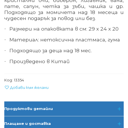
кристални очи, биберон, лигавник, вана,
пате, сапун, четка за зъби, чашка и др.
Подходящо за момичета над 18 месеца и
чудесен подарък за повод или без.
Размери на опаковката в см: 29 х 24 х 20
·
Материал
:
нетоксична пластмаса, гума
·
Подходящо за деца над 18 мес.
·
Произведено в Китай
·
Код:
13354
Добави към желани
Продуктови детайли
Плащане и доставка