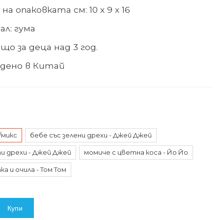
на опаковката см: 10 х 9 х 16
ал
: гума
що за деца над 3 год.
дено в Китай
/микс
бебе със зелени дрехи - Джей Джей
и дрехи - Джей Джей
момиче с цветна коса - Йо Йо
а и очила - Том Том
Купи