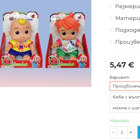
Размери 
·
Матери
·
Подходя
·
Произве
·
5,47 €
Вариант
Произволен
бебе с жълт
момче с шапк
Налично
-
+