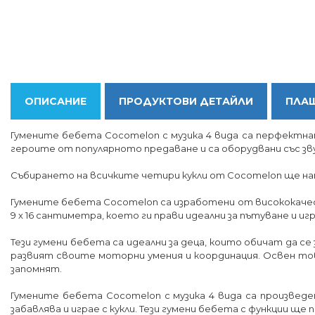
ОПИСАНИЕ
ПРОДУКТОВИ ДЕТАЙЛИ
ПЛАЩ
Гумените бебета Cocomelon с музика 4 вида са перфектнат
героите от популярното предаване и са оборудвани със з
Събирането на всичките четири кукли от Cocomelon ще нап
Гумените бебета Cocomelon са изработени от висококачестве
9 х 16 сантиметра, което ги прави идеални за пътуване и иг
Тези гумени бебета са идеални за деца, които обичат да с
развият своите моторни умения и координация. Освен тов
запомнят.
Гумените бебета Cocomelon с музика 4 вида са произведен
забавлява и играе с кукли. Тези гумени бебета с функции 