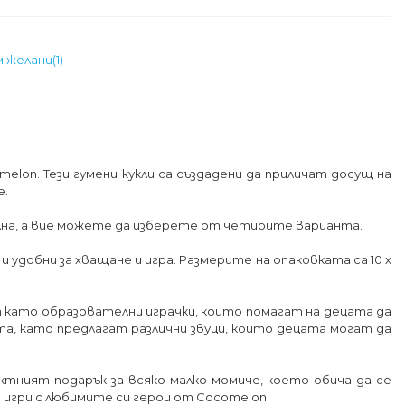
м желани
(
1
)
lon. Тези гумени кукли са създадени да приличат досущ на
е.
ална, а вие можете да изберете от четирите варианта.
 удобни за хващане и игра. Размерите на опаковката са 10 х
ат като образователни играчки, които помагат на децата да
а, като предлагат различни звуци, които децата могат да
ектният подарък за всяко малко момиче, което обича да се
и игри с любимите си герои от Cocomelon.