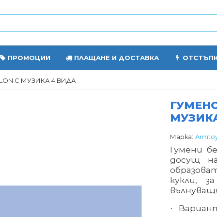
ПРОМОЦИИ
ПЛАЩАНЕ И ДОСТАВКА
ОТСТЪП
LON С МУЗИКА 4 ВИДА
ГУМЕНО
МУЗИКА
Марка:
Armto
Гумени 
досущ н
образов
кукли, 
вълнуващ
Вариант
·