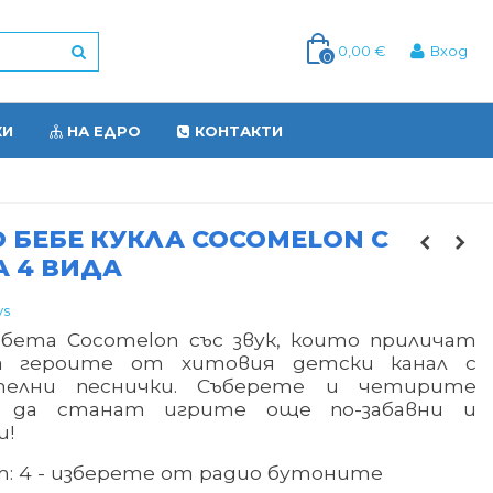
0,00 €
Вход
0
КИ
НА ЕДРО
КОНТАКТИ
 БЕБЕ КУКЛА COCOMELON С
 4 ВИДА
ys
бебета
Cocomelon със звук
, които приличат
а героите от хитовия детски канал с
ателни песнички. Съберете и четирите
за да станат игрите още по-забавни и
и!
: 4 - изберете от радио бутоните