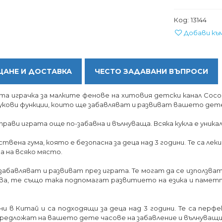
Код:
13144
Добави къ
АНЕ И ДОСТАВКА
ЧЕСТО ЗАДАВАНИ ВЪПРОСИ
а играчка за малките фенове на хитовия детски канал Cocome
вукови функции, които ще забавляват и развиват вашето дет
рави играта още по-забавна и вълнуваща. Всяка кукла е уник
на гума, която е безопасна за деца над 3 години. Те са леки и
ра на всяко място.
е забавляват и развиват през играта. Те могат да се използв
а, те също така подпомагат развитието на езика и паметт
и в Китай и са подходящи за деца над 3 години. Те са перф
ще предложат на вашето дете часове на забавление и вълнуващ