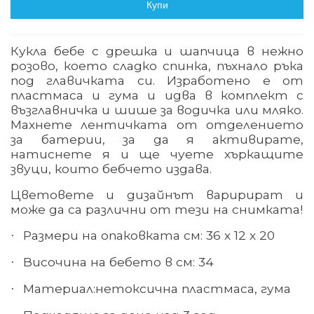
Купи
Кукла бебе с дрешка и шапчица в нежно
розово, което сладко спинка, пъхнало ръка
под главичката си. Изработено е от
пластмаса и гума и идва в комплект с
възглавничка и шише за водичка или мляко.
Махнете лентичката от отделението
за батерии, за да я активирате,
натиснете я и ще чуете хъркащите
звуци, които бебчето издава.
Цветовете и дизайнът варирират и
може да са различни от тези на снимката!
Размери на опаковката см: 36 х 12 х 20
·
Височина на бебето в см: 34
·
Материал
:
нетоксична пластмаса, гума
·