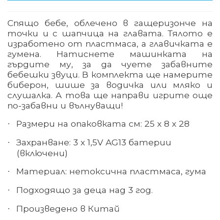
Спящо бебе, облечено в гащеризонче на
точки и с шапчица на главата. Тялото е
изработено от пластмаса, а главичката е
гумена. Натиснете машинката на
гърдите му, за да чуете забавните
бебешки звуци. В комплекта ще намерите
биберон, шише за водичка или мляко и
слушалка. А това ще направи игрите още
по-забавни и вълнуващи!
Размери на опаковката см: 25 х 8 х 28
·
Захранване: 3 х 1,5
V AG13
батерии
·
(включени)
Материал
:
нетоксична пластмаса, гума
·
Подходящо за деца над 3 год.
·
Произведено в Китай
·