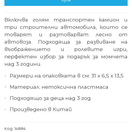
Купи
Включва голям транспортен камион и
три строителни автомобила, които се
товарят и разтоварват лесно от
автовоза. Подходяща за развиване на
въображението и ролевите игри,
перфектен избор за подарък за момчета
над 3 години.
Размери на опаковката в см: 31 х 6,5 х 13,5
·
Материал: нетоксична пластмаса
·
Подходящо за деца над 3 год.
·
Произведено в Китай
·
Код:
14884