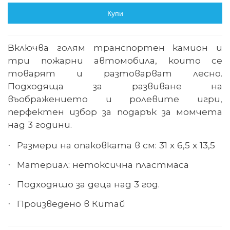
Купи
Включва голям транспортен камион и
три пожарни автомобила, които се
товарят и разтоварват лесно.
Подходяща за развиване на
въображението и ролевите игри,
перфектен избор за подарък за момчета
над 3 години.
Размери на опаковката в см: 31 х 6,5 х 13,5
·
Материал: нетоксична пластмаса
·
Подходящо за деца над 3 год.
·
Произведено в Китай
·