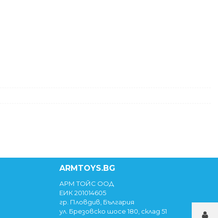
ARMTOYS.BG
АРМ ТОЙС ООД
ЕИК 201014605
гр. Пловдив, България
ул. Брезовско шосе 180, склад 51