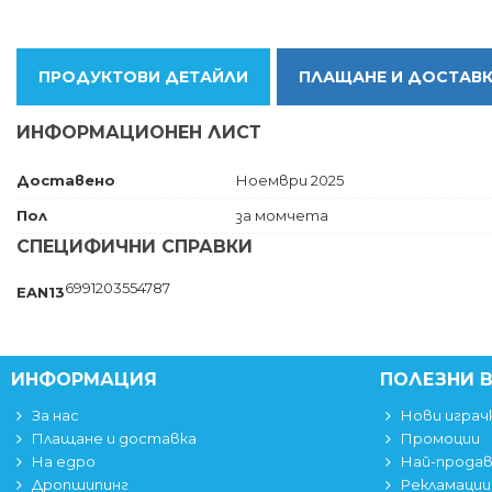
ПРОДУКТОВИ ДЕТАЙЛИ
ПЛАЩАНЕ И ДОСТАВ
ИНФОРМАЦИОНЕН ЛИСТ
Доставено
Ноември 2025
Пол
за момчета
СПЕЦИФИЧНИ СПРАВКИ
6991203554787
EAN13
ИНФОРМАЦИЯ
ПОЛЕЗНИ 
За нас
Нови играч
Плащане и доставка
Промоции
На едро
Най-прода
Дропшипинг
Рекламации