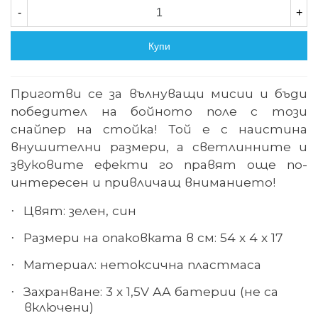
-
+
Купи
Приготви се за вълнуващи мисии и бъди
победител на бойното поле с този
снайпер на стойка! Той е с наистина
внушителни размери, а светлинните и
звуковите ефекти го правят още по-
интересен и привличащ вниманието!
Цвят: зелен, син
·
Размери на опаковката в см: 54 х 4 х 17
·
Материал: нетоксична пластмаса
·
Захранване: 3 х 1,5V АА батерии (не са
·
включени)