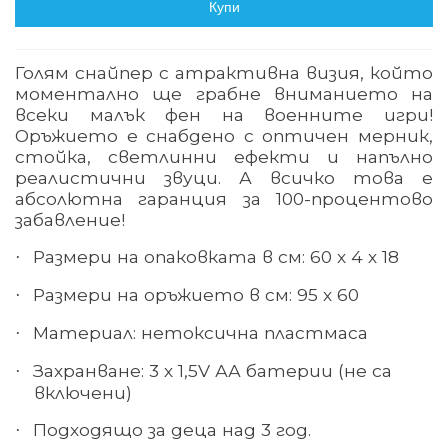
Купи
Голям снайпер с атрактивна визия, който
моментално ще грабне вниманието на
всеки малък фен на военните игри!
Оръжието е снабдено с оптичен мерник,
стойка, светлинни ефекти и напълно
реалистични звуци. А всичко това е
абсолютна гаранция за 100-процентово
забавление!
Размери на опаковката в см: 60 х 4 х 18
·
Размери на оръжието в см: 95 х 60
·
Материал: нетоксична пластмаса
·
Захранване: 3 х 1,5V АА батерии (не са
·
включени)
Подходящо за деца над 3 год.
·