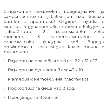
Страхотен комплект, предназначен за
самостоятелни забавления или весели
битки с приятели! Съдържа пушка с
мерник, 4 дунапренови стрели с вакуумни
накрайници, 12 пластмасови леки
топчета, 3 патета-мишени и
пластмасова фигурка лъв. Зареди
оръжието и нека видим колко точна е
ръката ти!
Размери на опаковката в см: 22 х 51 х 17
·
Размери на пушката в см: 43 х 10
·
Материал: нетоксична пластмаса
·
Подходящо за деца над 3 год.
·
Произведено в Китай
·