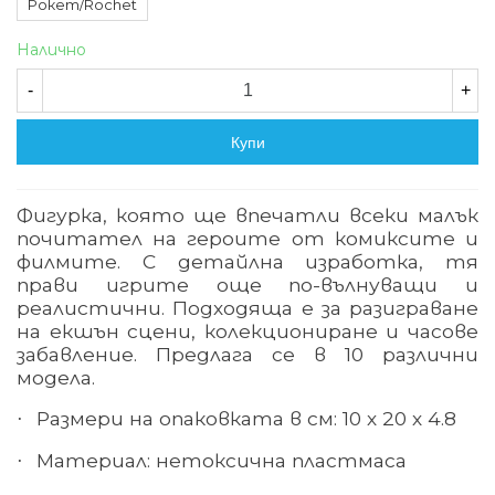
Рокет/Rochet
Налично
-
+
Купи
Фигурка, която ще впечатли всеки малък
почитател на героите от комиксите и
филмите. С детайлна изработка, тя
прави игрите още по-вълнуващи и
реалистични. Подходяща е за разиграване
на екшън сцени, колекциониране и часове
забавление. Предлага се в 10 различни
модела.
Размери на опаковката в см: 10 х 20 х 4.8
·
Материал: нетоксична пластмаса
·