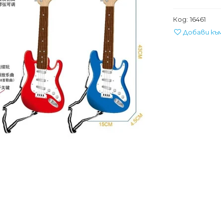
Код:
16461
Добави къ