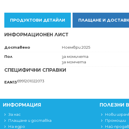
ПРОДУКТОВИ ДЕТАЙЛИ
ПЛАЩАНЕ И ДОСТАВ
ИНФОРМАЦИОНЕН ЛИСТ
Доставено
Ноември 2025
Пол
за момичета
за момчета
СПЕЦИФИЧНИ СПРАВКИ
6991201022073
EAN13
ИНФОРМАЦИЯ
ПОЛЕЗНИ 
За нас
Нови играч
Плащане и доставка
Промоции
На едро
Най-прода