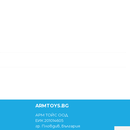
ARMTOYS.BG
АРМ ТОЙС ООД
ЕИК 201014605
гр. Пловдив, България