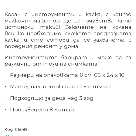
Колан с инструменти и каска, с които
малкият майстор ще се почувства като
истински такъв! Закачете на колана
всичко необходимо, сложете предпазната
каска и сте готови да се захванете с
поредния ремонт у дома!
Инструментите варират и може да са
различни от тези на снимката!
Размери на опаковката в см: 66 х 24 х 10
·
Материал: нетоксична пластмаса
·
Подходящо за деца над 3 год.
·
Произведено в Китай
·
Код:
06689