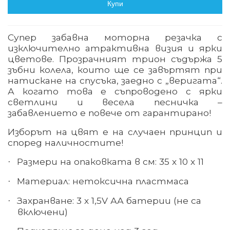
Купи
Супер забавна моторна резачка с
изключително атрактивна визия и ярки
цветове. Прозрачният трион съдържа 5
зъбни колела, които ще се завъртят при
натискане на спусъка, заедно с „веригата“.
А когато това е съпроводено с ярки
светлини и весела песничка –
забавлението е повече от гарантирано!
Изборът на цвят е на случаен принцип и
според наличностите!
Размери на опаковката в см: 35 х 10 х 11
·
Материал: нетоксична пластмаса
·
Захранване: 3 х 1,5V АА батерии (не са
·
включени)