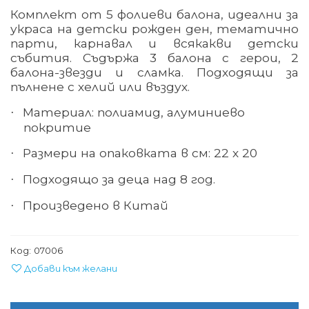
Комплект от 5 фолиеви балона, идеални за
украса на детски рожден ден, тематично
парти, карнавал и всякакви детски
събития. Съдържа 3 балона с герои, 2
балона-звезди и сламка. Подходящи за
пълнене с хелий или въздух.
Материал: полиамид, алуминиево
·
покритие
Размери на опаковката в см: 22 х 20
·
Подходящо за деца над 8
год.
·
Произведено в Китай
·
Код:
07006
Добави към желани