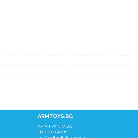
ARMTOYS.BG
АРМ ТОЙС ООД
ЕИК 201014605
гр. Пловдив, България