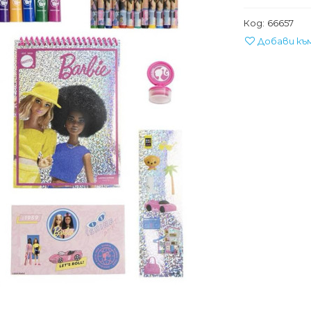
Код:
66657
Добави къ