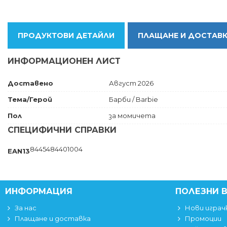
ПРОДУКТОВИ ДЕТАЙЛИ
ПЛАЩАНЕ И ДОСТАВ
ИНФОРМАЦИОНЕН ЛИСТ
Доставено
Август 2026
Тема/Герой
Барби / Barbie
Пол
за момичета
СПЕЦИФИЧНИ СПРАВКИ
8445484401004
EAN13
ИНФОРМАЦИЯ
ПОЛЕЗНИ 
За нас
Нови играч
Плащане и доставка
Промоции