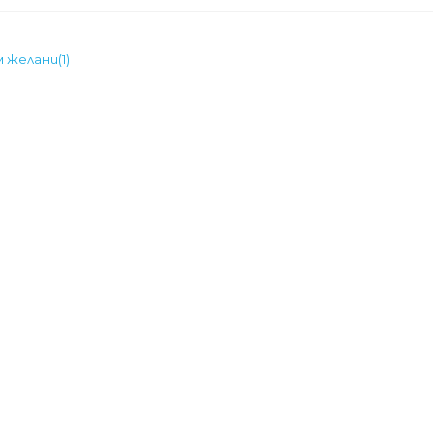
м желани
(
1
)