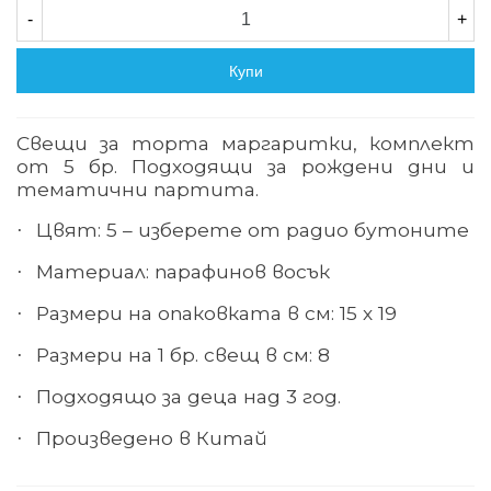
-
+
Купи
Свещи за торта маргаритки, комплект
от 5 бр. Подходящи за рождени дни и
тематични партита.
Цвят: 5 – изберете от радио бутоните
·
Материал: парафинов восък
·
Размери на опаковката в см: 15 х 19
·
Размери на 1 бр. свещ в см: 8
·
Подходящо за деца над 3
год.
·
Произведено в Китай
·