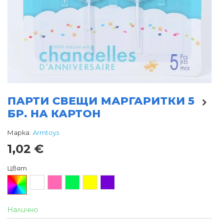
ПАРТИ СВЕЩИ МАРГАРИТКИ 5
БР. НА КАРТОН
Марка:
Armtoys
1,02 €
Цвят
Произволен/
Бял
Розов
Зелен
Жълт
Лилав
микс
Налично