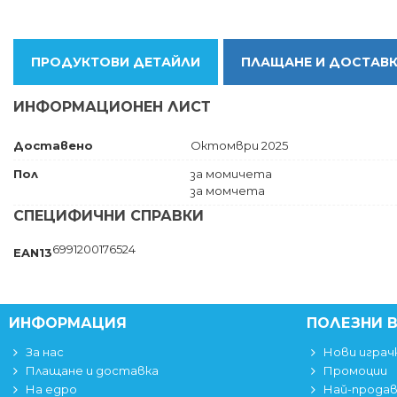
ПРОДУКТОВИ ДЕТАЙЛИ
ПЛАЩАНЕ И ДОСТАВ
ИНФОРМАЦИОНЕН ЛИСТ
Доставено
Октомври 2025
Пол
за момичета
за момчета
СПЕЦИФИЧНИ СПРАВКИ
6991200176524
EAN13
ИНФОРМАЦИЯ
ПОЛЕЗНИ 
За нас
Нови играч
Плащане и доставка
Промоции
На едро
Най-прода