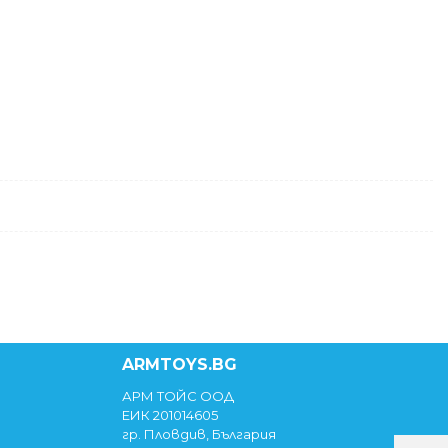
ARMTOYS.BG
АРМ ТОЙС ООД
ЕИК 201014605
гр. Пловдив, България