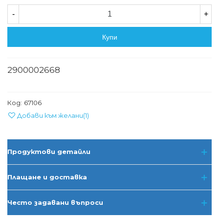
-
+
Купи
2900002668
Код:
67106
Добави към желани
(
1
)
Продуктови детайли
Плащане и доставка
Често задавани въпроси