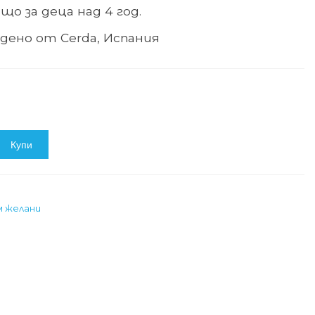
що за деца над 4 год.
дено от Cerda, Испания
Купи
м желани