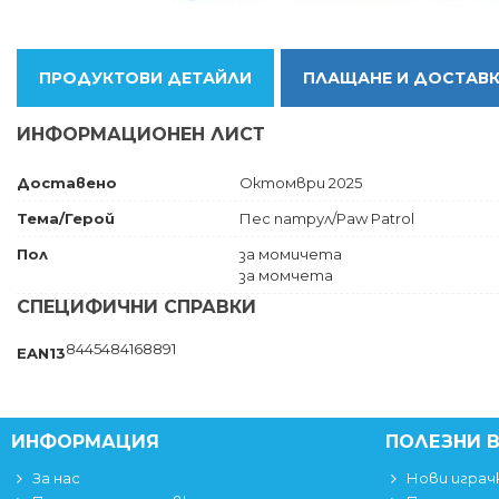
ПРОДУКТОВИ ДЕТАЙЛИ
ПЛАЩАНЕ И ДОСТАВ
ИНФОРМАЦИОНЕН ЛИСТ
Доставено
Октомври 2025
Тема/Герой
Пес патрул/Paw Patrol
Пол
за момичета
за момчета
СПЕЦИФИЧНИ СПРАВКИ
8445484168891
EAN13
ИНФОРМАЦИЯ
ПОЛЕЗНИ 
За нас
Нови играч