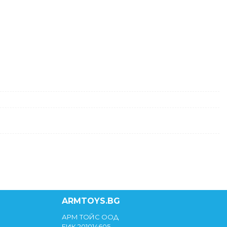
ARMTOYS.BG
АРМ ТОЙС ООД
ЕИК 201014605