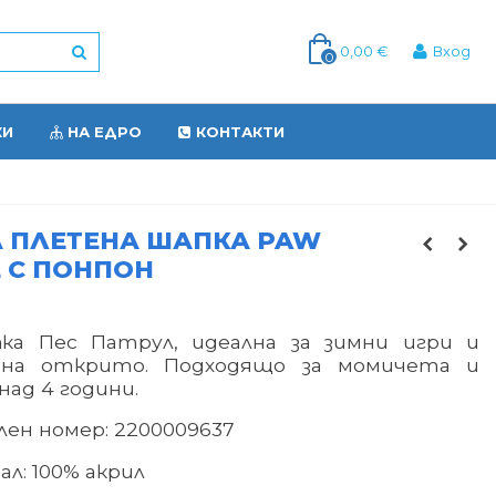
0,00 €
Вход
0
КИ
НА ЕДРО
КОНТАКТИ
 ПЛЕТЕНА ШАПКА PAW
 С ПОНПОН
ка Пес Патрул, идеална за зимни игри и
 на открито. Подходящо за момичета и
ад 4 години.
ен номер: 2200009637
л: 100% акрил