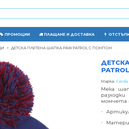
ПРОМОЦИИ
ПЛАЩАНЕ И ДОСТАВКА
ОТСТЪП
ЦИ
>
ДЕТСКА ПЛЕТЕНА ШАПКА PAW PATROL С ПОНПОН
ДЕТСКА
PATROL
Марка:
Cerda
Мека шап
разходки
момчета н
Артикул
·
Материа
·