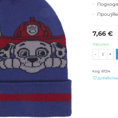
Подходя
·
Произве
·
7,66 €
Налично
-
+
Код:
67214
Добави къ