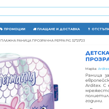
ПРОМОЦИИ
ПЛАЩАНЕ И ДОСТАВКА
ОТСТЪП
 ПЛАЖНА РАНИЦА ПРОЗРАЧНА PEPPA PIG 32*25*23
ДЕТСК
ПРОЗРА
Марка:
Ardite
Раница з
европейс
Arditex
. С
мрежесто
полиетил
години.