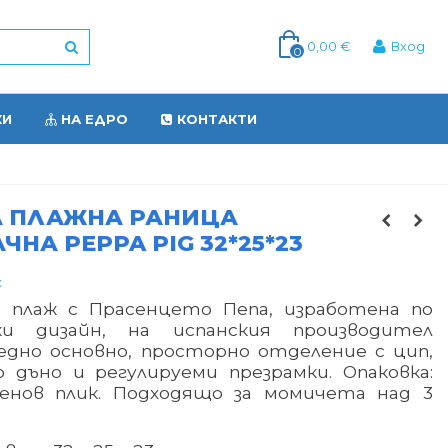
0,00 €
Вход
0
КИ
НА ЕДРО
КОНТАКТИ
А ПЛАЖНА РАНИЦА
ЧНА PEPPA PIG 32*25*23
x
а плаж с Прасенцето Пепа, изработена по
ки дизайн, на испанския производител
едно основно, просторно отделение с цип,
 дъно и регулируеми презрамки.
Опаковка:
енов плик. Подходящо за момичета над 3