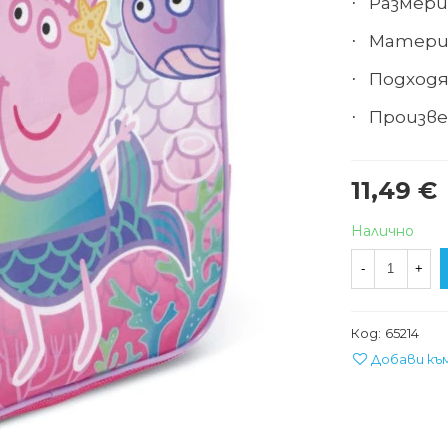
Размери 
·
Матери
·
Подходя
·
Произв
·
11,49 €
Налично
-
+
Код:
65214
Добави къ