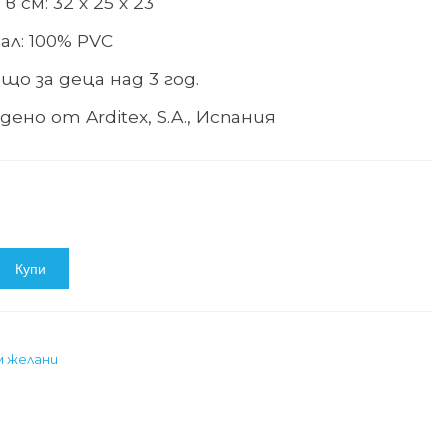
в см: 32
х 25
х 23
ал:
100% PVC
що за деца над
3
год.
едено
от
Arditex, S.A.,
Испания
Купи
м желани