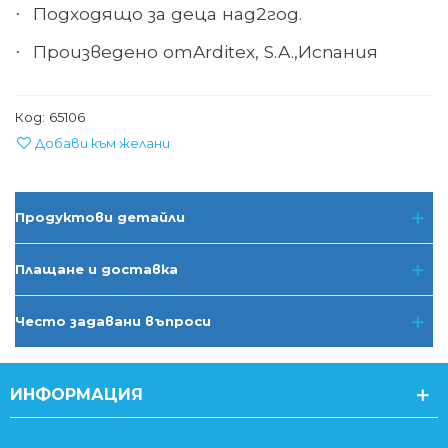
Подходящо за деца над
2
год.
·
Произведено
от
Arditex, S.A.,
Испания
·
Код:
65106
Добави към желани
Продуктови детайли
Плащане и доставка
Често задавани въпроси
ИНФОРМАЦИЯ