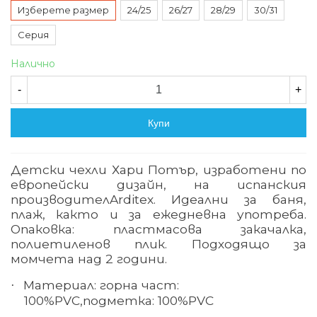
Изберете размер
24/25
26/27
28/29
30/31
Серия
Налично
-
+
Купи
Детски чехли Хари Потър, изработени по
европейски дизайн, на испанския
производител
Arditex.
Идеални за баня,
плаж, както и за ежедневна употреба.
Опаковка: пластмасова закачалка,
полиетиленов плик. Подходящо за
момчета над 2 години.
Материал:
горна част:
·
100%
PVC,
подметка: 100%
PVC