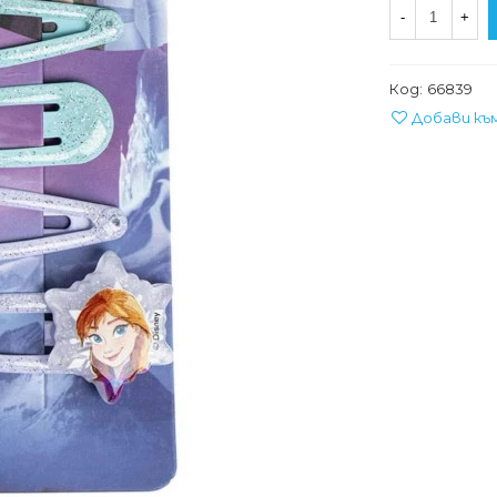
-
+
Код:
66839
Добави къ