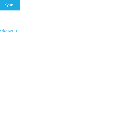
Купи
м желани