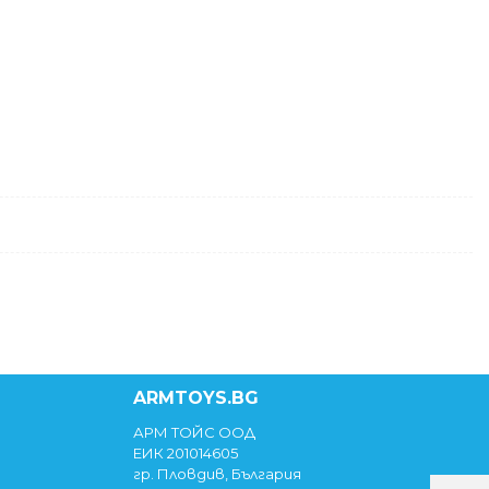
ARMTOYS.BG
АРМ ТОЙС ООД
ЕИК 201014605
гр. Пловдив, България