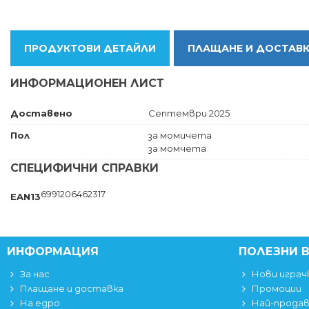
ПРОДУКТОВИ ДЕТАЙЛИ
ПЛАЩАНЕ И ДОСТАВ
ИНФОРМАЦИОНЕН ЛИСТ
Доставено
Септември 2025
Пол
за момичета
за момчета
СПЕЦИФИЧНИ СПРАВКИ
6991206462317
EAN13
ИНФОРМАЦИЯ
ПОЛЕЗНИ 
За нас
Нови играч
Плащане и доставка
Промоции
На едро
Най-прода