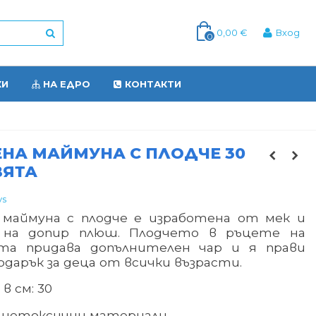
0,00 €
Вход
0
КИ
НА ЕДРО
КОНТАКТИ
НА МАЙМУНА С ПЛОДЧЕ 30
ВЯТА
ys
маймуна с плодче е изработена от мек и
 на допир плюш. Плодчето в ръцете на
та придава допълнителен чар и я прави
одарък за деца от всички възрасти
.
в см: 30
 нетоксични материали