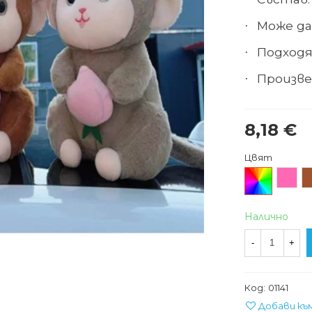
Може да
·
Подходя
·
Произве
·
8,18 €
Цвят
Произволен/
Розов
К
микс
Налично
-
+
Код:
01141
Добави къ