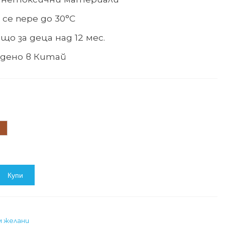
 се пере до 30°С
що за деца над 12 мес.
дено в Китай
афяв
Купи
м желани