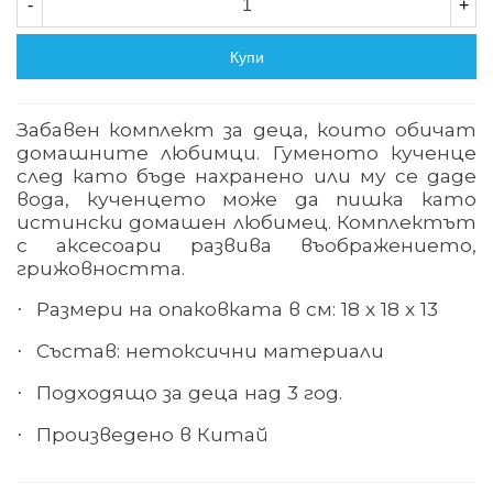
-
+
Купи
Забавен комплект за деца, които обичат
домашните любимци. Гуменото кученце
след като бъде нахранено или му се даде
вода, кученцето може да пишка като
истински домашен любимец. Комплектът
с аксесоари развива въображението,
грижовността.
Размери на опаковката в см:
18
х 18 х 13
·
Състав: нетоксични материали
·
Подходящо за деца над 3 год.
·
Произведено в Китай
·