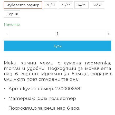
Изберете размер
30/31
32/33
34/35
36/37
Серия
Налично
-
+
Купи
Меки, зимни чехли с гумена подметка,
топли и удобни. Подходящи за момичета
над 6 години. Идеални за вкъщи, подарък
или уют през студените дни.
Артикулен номер: 2300006581
·
Материал: 100% полиестер
·
Подходящо за деца над 6 год.
·